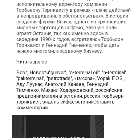
исполнительному директору компании
Торбьерну Торнквисту в рамках «плана действий
в непредвиденных обстоятельствах». В истории
создания фирмы Gunvor, одного из крупнейших
мировых торговцев нефтью, важную роль
играет Эстония, так как именно здесь в
середине 1990-х годов встретились Торбьорн
Торнквист и Геннадий Тимченко, чтобы дать
начало многомиллиардному бизнесу.
Геннадий
Читать далее
Тимченко
Рубрики
Метки
Блог
,
Новости
"gunvor"
,
"n-terminal oil"
,
"n-terminal"
,
продал
"pakterminal"
,
"petrotrade"
,
«tarcona»
,
Vopak E.O.S.
,
долю
Аду Луукас
,
Анатолий Канаев
,
Геннадий
в
Тимченко
,
Михаил Ходорковский
,
российские
компании
предприниматели в эстонии
,
россия
,
торбьерн
«Gunvor»
торнквист
,
эндель сифф
,
эстония
Оставить
исполнительному
комментарий
директору
компании
Торбьерну
Торнквисту