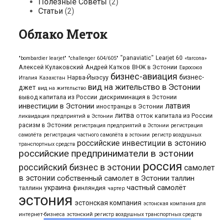
Полезные Советы
(2)
Статьи
(2)
Облако Меток
"panaviatic"
Learjet 60
"bombardier learjet"
"challenger 604/605"
«tarcona»
Алексей Кулаковский
Андрей Катков
ВНЖ в Эстонии
Евросоюз
бизнес-авиация
бизнес-
Нарва-Йыэсуу
Италия
Казахстан
вид на жительство в Эстонии
джет
вид на жительство
вывод капитала из России
дискриминация в Эстонии
латвия
инвестиции в Эстонии
иностранцы в Эстонии
литва
отток капитала из России
ликвидация предприятий в Эстонии
расизм в Эстонии
регистрация предприятий в Эстонии
регистрация
самолёта
регистрация частного самолёта в эстонии
регистр воздушных
российские инвестиции в эстонию
транспортных средств
российские предприниматели в эстонии
россия
российский бизнес в эстонии
самолет
в эстонии
собственный самолет в Эстонии
таллин
частный самолёт
украина
таллинн
финляндия
чартер
эстония
эстонская компания
эстонская компания для
интернет-бизнеса
эстонский регистр воздушных транспортных средств