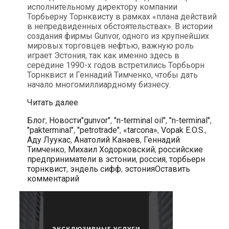
исполнительному директору компании
Торбьерну Торнквисту в рамках «плана действий
в непредвиденных обстоятельствах». В истории
создания фирмы Gunvor, одного из крупнейших
мировых торговцев нефтью, важную роль
играет Эстония, так как именно здесь в
середине 1990-х годов встретились Торбьорн
Торнквист и Геннадий Тимченко, чтобы дать
начало многомиллиардному бизнесу.
Геннадий
Читать далее
Тимченко
Рубрики
Метки
Блог
,
Новости
"gunvor"
,
"n-terminal oil"
,
"n-terminal"
,
продал
"pakterminal"
,
"petrotrade"
,
«tarcona»
,
Vopak E.O.S.
,
долю
Аду Луукас
,
Анатолий Канаев
,
Геннадий
в
Тимченко
,
Михаил Ходорковский
,
российские
компании
предприниматели в эстонии
,
россия
,
торбьерн
«Gunvor»
торнквист
,
эндель сифф
,
эстония
Оставить
исполнительному
комментарий
директору
компании
Торбьерну
Торнквисту