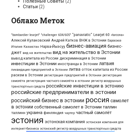
Полезные Советы
(2)
Статьи
(2)
Облако Меток
"panaviatic"
Learjet 60
"bombardier learjet"
"challenger 604/605"
«tarcona»
Алексей Кулаковский
Андрей Катков
ВНЖ в Эстонии
Евросоюз
бизнес-авиация
бизнес-
Нарва-Йыэсуу
Италия
Казахстан
вид на жительство в Эстонии
джет
вид на жительство
вывод капитала из России
дискриминация в Эстонии
латвия
инвестиции в Эстонии
иностранцы в Эстонии
литва
отток капитала из России
ликвидация предприятий в Эстонии
расизм в Эстонии
регистрация предприятий в Эстонии
регистрация
самолёта
регистрация частного самолёта в эстонии
регистр воздушных
российские инвестиции в эстонию
транспортных средств
российские предприниматели в эстонии
россия
российский бизнес в эстонии
самолет
в эстонии
собственный самолет в Эстонии
таллин
частный самолёт
украина
таллинн
финляндия
чартер
эстония
эстонская компания
эстонская компания для
интернет-бизнеса
эстонский регистр воздушных транспортных средств