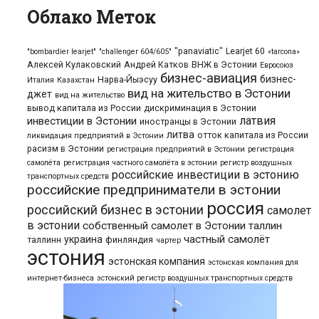
Облако Меток
"panaviatic"
Learjet 60
"bombardier learjet"
"challenger 604/605"
«tarcona»
Алексей Кулаковский
Андрей Катков
ВНЖ в Эстонии
Евросоюз
бизнес-авиация
бизнес-
Нарва-Йыэсуу
Италия
Казахстан
вид на жительство в Эстонии
джет
вид на жительство
вывод капитала из России
дискриминация в Эстонии
латвия
инвестиции в Эстонии
иностранцы в Эстонии
литва
отток капитала из России
ликвидация предприятий в Эстонии
расизм в Эстонии
регистрация предприятий в Эстонии
регистрация
самолёта
регистрация частного самолёта в эстонии
регистр воздушных
российские инвестиции в эстонию
транспортных средств
российские предприниматели в эстонии
россия
российский бизнес в эстонии
самолет
в эстонии
собственный самолет в Эстонии
таллин
частный самолёт
украина
таллинн
финляндия
чартер
эстония
эстонская компания
эстонская компания для
интернет-бизнеса
эстонский регистр воздушных транспортных средств