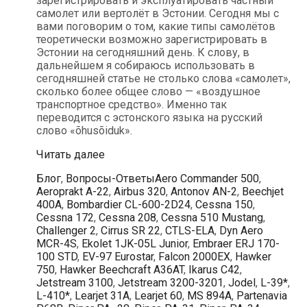
зарегистрировать и эксплуатировать частный
самолет или вертолёт в Эстонии. Сегодня мы с
вами поговорим о том, какие типы самолётов
теоретически возможно зарегистрировать в
Эстонии на сегодняшний день. К слову, в
дальнейшем я собираюсь использовать в
сегодняшней статье не столько слова «самолет»,
сколько более общее слово — «воздушное
транспортное средство». Именно так
переводится с эстонского языка на русский
слово «õhusõiduk».
Самолеты
Читать далее
каких
Рубрики
Метки
Блог
,
Вопросы-Ответы
Aero Commander 500
,
типов
Aeroprakt A-22
,
Airbus 320
,
Antonov AN-2
,
Beechjet
возможно
400A
,
Bombardier CL-600-2D24
,
Cessna 150
,
зарегистрировать
Cessna 172
,
Cessna 208
,
Cessna 510 Mustang
,
в
Challenger 2
,
Cirrus SR 22
,
CTLS-ELA
,
Dyn Aero
Эстонии?
MCR-4S
,
Ekolet 1JK-05L Junior
,
Embraer ERJ 170-
100 STD
,
EV-97 Eurostar
,
Falcon 2000EX
,
Hawker
750
,
Hawker Beechcraft A36AT
,
Ikarus C42
,
Jetstream 3100
,
Jetstream 3200-3201
,
Jodel
,
L-39*
,
L-410*
,
Learjet 31A
,
Learjet 60
,
MS 894A
,
Partenavia