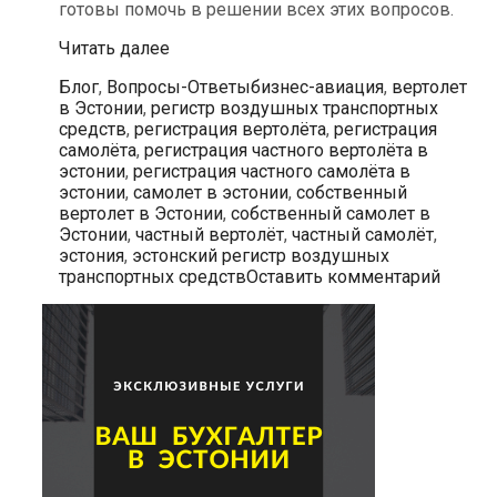
готовы помочь в решении всех этих вопросов.
Какие
Читать далее
документы
Рубрики
Метки
Блог
,
Вопросы-Ответы
бизнес-авиация
,
вертолет
требуются
в Эстонии
,
регистр воздушных транспортных
для
средств
,
регистрация вертолёта
,
регистрация
регистрации
самолёта
,
регистрация частного вертолёта в
частного
эстонии
,
регистрация частного самолёта в
самолета
эстонии
,
самолет в эстонии
,
собственный
в
вертолет в Эстонии
,
собственный самолет в
Эстонии?
Эстонии
,
частный вертолёт
,
частный самолёт
,
эстония
,
эстонский регистр воздушных
транспортных средств
Оставить комментарий