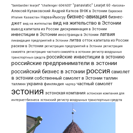
"panaviatic"
Learjet 60
"bombardier learjet"
"challenger 604/605"
«tarcona»
Алексей Кулаковский
Андрей Катков
ВНЖ в Эстонии
Евросоюз
бизнес-авиация
бизнес-
Нарва-Йыэсуу
Италия
Казахстан
вид на жительство в Эстонии
джет
вид на жительство
вывод капитала из России
дискриминация в Эстонии
латвия
инвестиции в Эстонии
иностранцы в Эстонии
литва
отток капитала из России
ликвидация предприятий в Эстонии
расизм в Эстонии
регистрация предприятий в Эстонии
регистрация
самолёта
регистрация частного самолёта в эстонии
регистр воздушных
российские инвестиции в эстонию
транспортных средств
российские предприниматели в эстонии
россия
российский бизнес в эстонии
самолет
в эстонии
собственный самолет в Эстонии
таллин
частный самолёт
украина
таллинн
финляндия
чартер
эстония
эстонская компания
эстонская компания для
интернет-бизнеса
эстонский регистр воздушных транспортных средств