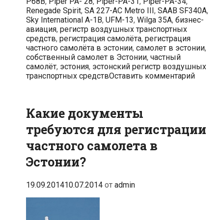
P68B
,
Piper PA- 28
,
Piper-PA-31
,
Piper-PA-34
,
Renegade Spirit
,
SA 227-AC Metro III
,
SAAB SF340A
,
Sky International A-1B
,
UFM-13
,
Wilga 35A
,
бизнес-
авиация
,
регистр воздушных транспортных
средств
,
регистрация самолёта
,
регистрация
частного самолёта в эстонии
,
самолет в эстонии
,
собственный самолет в Эстонии
,
частный
самолёт
,
эстония
,
эстонский регистр воздушных
транспортных средств
Оставить комментарий
Какие документы
требуются для регистрации
частного самолета в
Эстонии?
19.09.2014
10.07.2014
от
admin