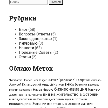
Поиск
для:
Рубрики
Блог
(68)
Вопросы-Ответы
(5)
Законодательство
(1)
Интервью
(3)
Новости
(62)
Полезные Советы
(2)
Статьи
(2)
Облако Меток
"panaviatic"
Learjet 60
"bombardier learjet"
"challenger 604/605"
«tarcona»
Алексей Кулаковский
Андрей Катков
ВНЖ в Эстонии
Евросоюз
бизнес-авиация
бизнес-
Нарва-Йыэсуу
Италия
Казахстан
вид на жительство в Эстонии
джет
вид на жительство
вывод капитала из России
дискриминация в Эстонии
латвия
инвестиции в Эстонии
иностранцы в Эстонии