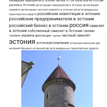
литва
отток капитала из России
ликвидация предприятий в Эстонии
расизм в Эстонии
регистрация предприятий в Эстонии
регистрация
самолёта
регистрация частного самолёта в эстонии
регистр воздушных
российские инвестиции в эстонию
транспортных средств
российские предприниматели в эстонии
россия
российский бизнес в эстонии
самолет
в эстонии
собственный самолет в Эстонии
таллин
частный самолёт
украина
таллинн
финляндия
чартер
эстония
эстонская компания
эстонская компания для
интернет-бизнеса
эстонский регистр воздушных транспортных средств