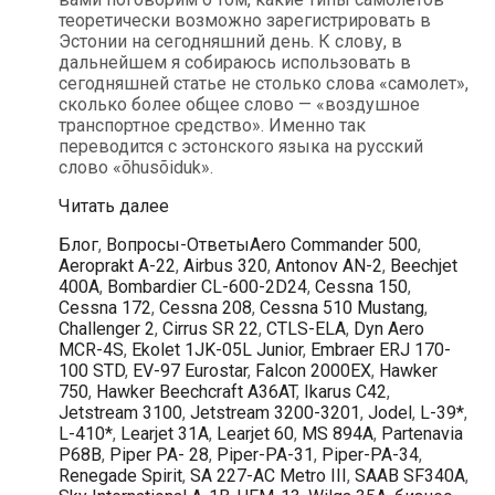
теоретически возможно зарегистрировать в
Эстонии на сегодняшний день. К слову, в
дальнейшем я собираюсь использовать в
сегодняшней статье не столько слова «самолет»,
сколько более общее слово — «воздушное
транспортное средство». Именно так
переводится с эстонского языка на русский
слово «õhusõiduk».
Самолеты
Читать далее
каких
Рубрики
Метки
Блог
,
Вопросы-Ответы
Aero Commander 500
,
типов
Aeroprakt A-22
,
Airbus 320
,
Antonov AN-2
,
Beechjet
возможно
400A
,
Bombardier CL-600-2D24
,
Cessna 150
,
зарегистрировать
Cessna 172
,
Cessna 208
,
Cessna 510 Mustang
,
в
Challenger 2
,
Cirrus SR 22
,
CTLS-ELA
,
Dyn Aero
Эстонии?
MCR-4S
,
Ekolet 1JK-05L Junior
,
Embraer ERJ 170-
100 STD
,
EV-97 Eurostar
,
Falcon 2000EX
,
Hawker
750
,
Hawker Beechcraft A36AT
,
Ikarus C42
,
Jetstream 3100
,
Jetstream 3200-3201
,
Jodel
,
L-39*
,
L-410*
,
Learjet 31A
,
Learjet 60
,
MS 894A
,
Partenavia
P68B
,
Piper PA- 28
,
Piper-PA-31
,
Piper-PA-34
,
Renegade Spirit
,
SA 227-AC Metro III
,
SAAB SF340A
,