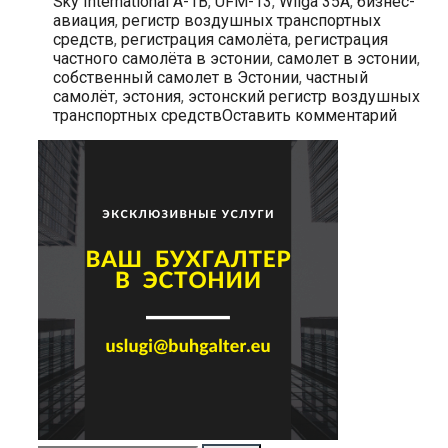
Sky International A-1B
,
UFM-13
,
Wilga 35A
,
бизнес-
авиация
,
регистр воздушных транспортных
средств
,
регистрация самолёта
,
регистрация
частного самолёта в эстонии
,
самолет в эстонии
,
собственный самолет в Эстонии
,
частный
самолёт
,
эстония
,
эстонский регистр воздушных
транспортных средств
Оставить комментарий