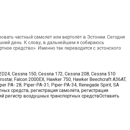
ровать частный самолет или вертолёт в Эстонии. Сегодня
шний день. К слову, в дальнейшем я собираюсь
ртное средство». Именно так переводится с эстонского
-2D24
,
Cessna 150
,
Cessna 172
,
Cessna 208
,
Cessna 510
rostar
,
Falcon 2000EX
,
Hawker 750
,
Hawker Beechcraft A36AT
,
per PA- 28
,
Piper-PA-31
,
Piper-PA-34
,
Renegade Spirit
,
SA
тных средств
,
регистрация самолёта
,
регистрация
ий регистр воздушных транспортных средств
Оставить