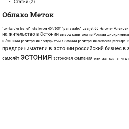
Статьи
(2)
Облако Меток
"panaviatic"
Learjet 60
Алексей
"bombardier learjet"
"challenger 604/605"
«tarcona»
на жительство в Эстонии
вывод капитала из России
дискриминац
в Эстонии
регистрация предприятий в Эстонии
регистрация самолёта
регистраци
предприниматели в эстонии
российский бизнес в 
эстония
самолёт
эстонская компания
эстонская компания дл