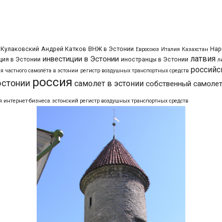
 Кулаковский
Андрей Катков
ВНЖ в Эстонии
Нар
Евросоюз
Италия
Казахстан
латвия
инвестиции в Эстонии
ия в Эстонии
иностранцы в Эстонии
л
российс
я частного самолёта в эстонии
регистр воздушных транспортных средств
россия
эстонии
самолет в эстонии
собственный самолет
я интернет-бизнеса
эстонский регистр воздушных транспортных средств