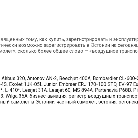
вященных тому, как купить, зарегистрировать и эксплуати
тически возможно зарегистрировать в Эстонии на сегодня
амолет», сколько более общее слово — «воздушное транспо
,
Airbus 320
,
Antonov AN-2
,
Beechjet 400A
,
Bombardier CL-600
-4S
,
Ekolet 1JK-05L Junior
,
Embraer ERJ 170-100 STD
,
EV-97 Eu
9*
,
L-410*
,
Learjet 31A
,
Learjet 60
,
MS 894A
,
Partenavia P68B
,
Pi
13
,
Wilga 35A
,
бизнес-авиация
,
регистр воздушных транспор
ный самолет в Эстонии
,
частный самолёт
,
эстония
,
эстонск