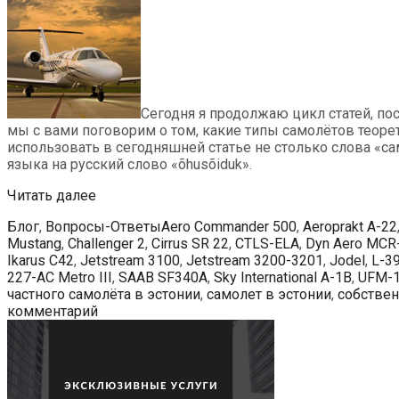
Сегодня я продолжаю цикл статей, пос
мы с вами поговорим о том, какие типы самолётов теоре
использовать в сегодняшней статье не столько слова «с
языка на русский слово «õhusõiduk».
Самолеты
Читать далее
каких
Рубрики
Метки
Блог
,
Вопросы-Ответы
Aero Commander 500
,
Aeroprakt A-22
типов
Mustang
,
Challenger 2
,
Cirrus SR 22
,
CTLS-ELA
,
Dyn Aero MCR
возможно
Ikarus C42
,
Jetstream 3100
,
Jetstream 3200-3201
,
Jodel
,
L-3
зарегистрировать
227-AC Metro III
,
SAAB SF340A
,
Sky International A-1B
,
UFM-
в
частного самолёта в эстонии
,
самолет в эстонии
,
собствен
Эстонии?
комментарий