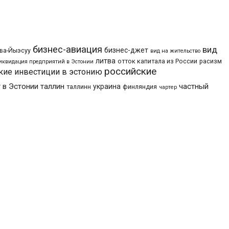
бизнес-авиация
вид
бизнес-джет
ва-Йыэсуу
вид на жительство
литва
отток капитала из России
расизм
иквидация предприятий в Эстонии
российские
кие инвестиции в эстонию
 в Эстонии
таллин
частный
украина
таллинн
финляндия
чартер