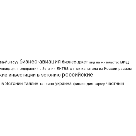
бизнес-авиация
вид
бизнес-джет
ва-Йыэсуу
вид на жительство
литва
отток капитала из России
расизм
иквидация предприятий в Эстонии
российские
кие инвестиции в эстонию
 в Эстонии
таллин
частный
украина
таллинн
финляндия
чартер