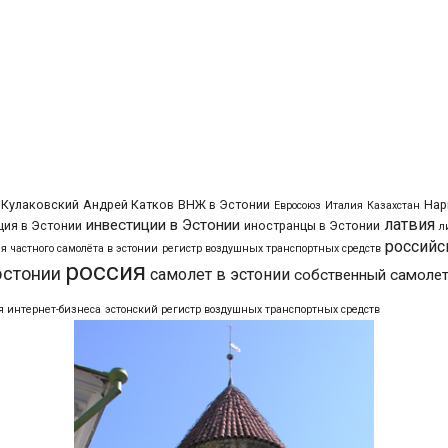
 Кулаковский
Андрей Катков
ВНЖ в Эстонии
Нар
Евросоюз
Италия
Казахстан
латвия
инвестиции в Эстонии
ия в Эстонии
иностранцы в Эстонии
л
российс
я частного самолёта в эстонии
регистр воздушных транспортных средств
россия
эстонии
самолет в эстонии
собственный самолет
я интернет-бизнеса
эстонский регистр воздушных транспортных средств