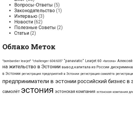
Вопросы-Ответы
(5)
Законодательство
(1)
Интервью
(3)
Новости
(62)
Полезные Советы
(2)
Статьи
(2)
Облако Меток
"panaviatic"
Learjet 60
Алексей
"bombardier learjet"
"challenger 604/605"
«tarcona»
на жительство в Эстонии
вывод капитала из России
дискриминац
в Эстонии
регистрация предприятий в Эстонии
регистрация самолёта
регистраци
предприниматели в эстонии
российский бизнес в 
эстония
самолёт
эстонская компания
эстонская компания дл