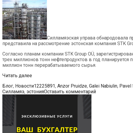
Силламяэская управа обнародовала 
представила на рассмотрение эстонская компания STK Gr
Согласно планам компании STK Group OÜ, зарегистриров
трех миллионов тонн нефтепродуктов в год планируется п
миллион тонн перерабатываемого сырья.
В
Читать далее
Силламяэ
Рубрики
Метки
Блог
,
Новости
12225891
,
Anzor Pruidze
,
Galei Nabiulin
,
Pavel 
собираются
Силламяэ
,
эстония
Оставить комментарий
построить
нефтеперерабатывающий
завод