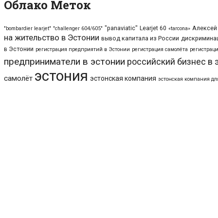
Облако Меток
"panaviatic"
Learjet 60
Алексей
"bombardier learjet"
"challenger 604/605"
«tarcona»
на жительство в Эстонии
вывод капитала из России
дискриминац
в Эстонии
регистрация предприятий в Эстонии
регистрация самолёта
регистраци
предприниматели в эстонии
российский бизнес в 
эстония
самолёт
эстонская компания
эстонская компания дл