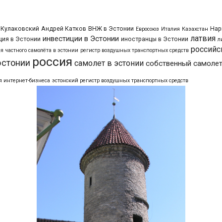
 Кулаковский
Андрей Катков
ВНЖ в Эстонии
Нар
Евросоюз
Италия
Казахстан
латвия
инвестиции в Эстонии
ия в Эстонии
иностранцы в Эстонии
л
российс
я частного самолёта в эстонии
регистр воздушных транспортных средств
россия
эстонии
самолет в эстонии
собственный самолет
я интернет-бизнеса
эстонский регистр воздушных транспортных средств