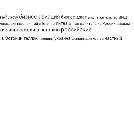
бизнес-авиация
вид
бизнес-джет
ва-Йыэсуу
вид на жительство
литва
отток капитала из России
расизм
иквидация предприятий в Эстонии
российские
кие инвестиции в эстонию
 в Эстонии
таллин
частный
украина
таллинн
финляндия
чартер