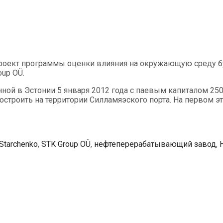
проект программы оценки влияния на окружающую среду 
oup OÜ.
анной в Эстонии 5 января 2012 года с паевым капиталом 
остроить на территории Силламяэского порта. На первом э
Starchenko
,
STK Group OÜ
,
нефтеперерабатывающий завод
,