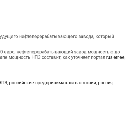
будущего нефтеперерабатывающего завода, который
2500 евро, нефтеперерабатывающий завод мощностью до
тапе мощность НПЗ составит, как уточняет портал
rus.err.ee
,
НПЗ
,
российские предприниматели в эстонии
,
россия
,