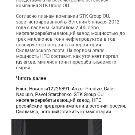
компания STK Group OÜ.
Согласно планам компании STK Group OÜ,
зарегистрированной в Эстонии 5 января 2012
года с паевым капиталом 2500 евро,
нефтеперерабатывающий завод мощностью до
трех миллионов тонн нефтепродуктов в год
планируется построить на территории
Силламяэского порта. На первом этапе
мощность НПЗ составит, как уточняет портал
rus.err.ee
, миллион тонн перерабатываемого
сырья.
В
Читать далее
Силламяэ
Рубрики
Метки
Блог
,
Новости
12225891
,
Anzor Pruidze
,
Galei
собираются
Nabiulin
,
Pavel Starchenko
,
STK Group OÜ
,
построить
нефтеперерабатывающий завод
,
НПЗ
,
нефтеперерабатывающий
российские предприниматели в эстонии
,
россия
,
завод
Силламяэ
,
эстония
Оставить комментарий