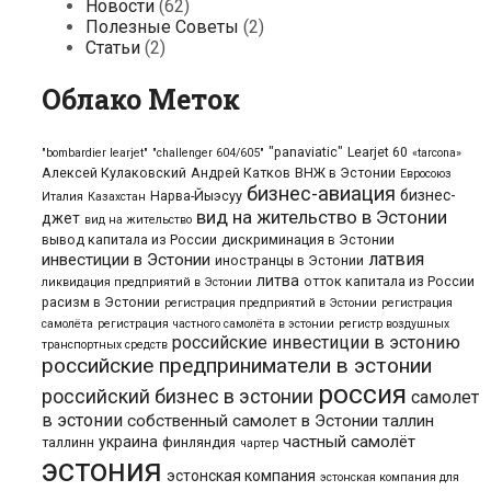
Новости
(62)
Полезные Советы
(2)
Статьи
(2)
Облако Меток
"panaviatic"
Learjet 60
"bombardier learjet"
"challenger 604/605"
«tarcona»
Алексей Кулаковский
Андрей Катков
ВНЖ в Эстонии
Евросоюз
бизнес-авиация
бизнес-
Нарва-Йыэсуу
Италия
Казахстан
вид на жительство в Эстонии
джет
вид на жительство
вывод капитала из России
дискриминация в Эстонии
латвия
инвестиции в Эстонии
иностранцы в Эстонии
литва
отток капитала из России
ликвидация предприятий в Эстонии
расизм в Эстонии
регистрация предприятий в Эстонии
регистрация
самолёта
регистрация частного самолёта в эстонии
регистр воздушных
российские инвестиции в эстонию
транспортных средств
российские предприниматели в эстонии
россия
российский бизнес в эстонии
самолет
в эстонии
собственный самолет в Эстонии
таллин
частный самолёт
украина
таллинн
финляндия
чартер
эстония
эстонская компания
эстонская компания для