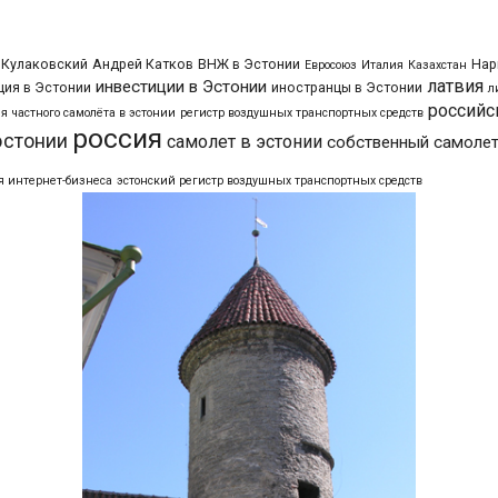
 Кулаковский
Андрей Катков
ВНЖ в Эстонии
Нар
Евросоюз
Италия
Казахстан
латвия
инвестиции в Эстонии
ия в Эстонии
иностранцы в Эстонии
л
российс
я частного самолёта в эстонии
регистр воздушных транспортных средств
россия
эстонии
самолет в эстонии
собственный самолет
я интернет-бизнеса
эстонский регистр воздушных транспортных средств