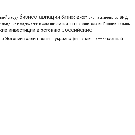
бизнес-авиация
вид
бизнес-джет
ва-Йыэсуу
вид на жительство
литва
отток капитала из России
расизм
иквидация предприятий в Эстонии
российские
кие инвестиции в эстонию
 в Эстонии
таллин
частный
украина
таллинн
финляндия
чартер