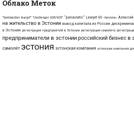
Облако Меток
"panaviatic"
Learjet 60
Алексей
"bombardier learjet"
"challenger 604/605"
«tarcona»
на жительство в Эстонии
вывод капитала из России
дискриминац
в Эстонии
регистрация предприятий в Эстонии
регистрация самолёта
регистраци
предприниматели в эстонии
российский бизнес в 
эстония
самолёт
эстонская компания
эстонская компания дл