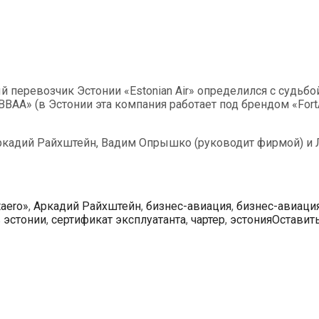
 перевозчик Эстонии «Estonian Air» определился с судьбой 
BBAA» (в Эстонии эта компания работает под брендом «Fo
ркадий Райхштейн, Вадим Опрышко (руководит фирмой) и 
taero»
,
Аркадий Райхштейн
,
бизнес-авиация
,
бизнес-авиаци
 эстонии
,
сертификат эксплуатанта
,
чартер
,
эстония
Оставит