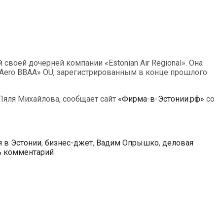
своей дочерней компании «Estonian Air Regional». Она
rtAero BBAA» OÜ, зарегистрированным в конце прошлого
Ляля Михайлова, сообщает сайт
«Фирма-в-Эстонии.рф»
со
я в Эстонии
,
бизнес-джет
,
Вадим Опрышко
,
деловая
ь комментарий