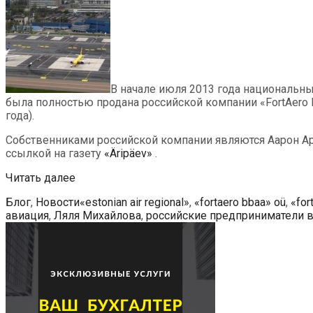
В начале июля 2013 года национальный
была полностью продана российской компании «FortAero 
года).
Собственниками российской компании являются Аарон А
ссылкой на газету
«Äripäev»
.
Авиакомпания
Читать далее
«Estonian
Рубрики
Метки
Блог
,
Новости
«estonian air regional»
,
«fortaero bbaa» oü
,
«for
Air
авиация
,
Ляля Михайлова
,
российские предприниматели в
Regional»
перешла
в
собственность
россиян