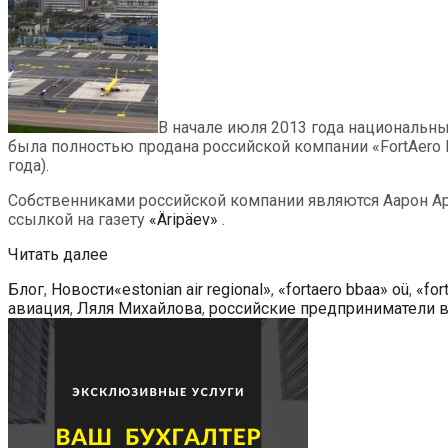
В начале июля 2013 года национальный
была полностью продана российской компании «FortAero 
года).
Собственниками российской компании являются Аарон А
ссылкой на газету
«Äripäev»
.
Авиакомпания
Читать далее
«Estonian
Рубрики
Метки
Блог
,
Новости
«estonian air regional»
,
«fortaero bbaa» oü
,
«for
Air
авиация
,
Ляля Михайлова
,
российские предприниматели в
Regional»
перешла
в
собственность
россиян