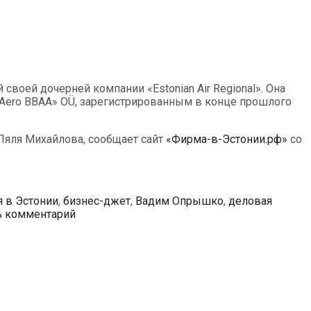
своей дочерней компании «Estonian Air Regional». Она
rtAero BBAA» OÜ, зарегистрированным в конце прошлого
Ляля Михайлова, сообщает сайт
«Фирма-в-Эстонии.рф»
со
я в Эстонии
,
бизнес-джет
,
Вадим Опрышко
,
деловая
ь комментарий