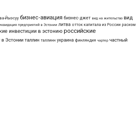
бизнес-авиация
вид
бизнес-джет
ва-Йыэсуу
вид на жительство
литва
отток капитала из России
расизм
иквидация предприятий в Эстонии
российские
кие инвестиции в эстонию
 в Эстонии
таллин
частный
украина
таллинн
финляндия
чартер