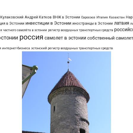
 Кулаковский
Андрей Катков
ВНЖ в Эстонии
Нар
Евросоюз
Италия
Казахстан
латвия
инвестиции в Эстонии
ия в Эстонии
иностранцы в Эстонии
л
российс
я частного самолёта в эстонии
регистр воздушных транспортных средств
россия
эстонии
самолет в эстонии
собственный самолет
я интернет-бизнеса
эстонский регистр воздушных транспортных средств