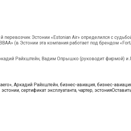
 перевозчик Эстонии «Estonian Air» определился с судьбой 
BBAA» (в Эстонии эта компания работает под брендом «Fo
ркадий Райхштейн, Вадим Опрышко (руководит фирмой) и 
taero»
,
Аркадий Райхштейн
,
бизнес-авиация
,
бизнес-авиаци
 эстонии
,
сертификат эксплуатанта
,
чартер
,
эстония
Оставит