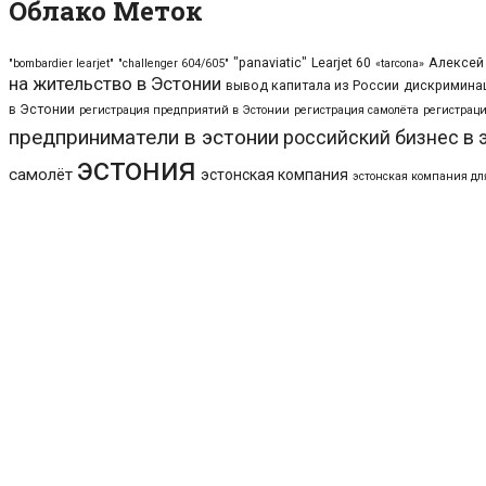
Облако Меток
"panaviatic"
Learjet 60
Алексей
"bombardier learjet"
"challenger 604/605"
«tarcona»
на жительство в Эстонии
вывод капитала из России
дискриминац
в Эстонии
регистрация предприятий в Эстонии
регистрация самолёта
регистраци
предприниматели в эстонии
российский бизнес в 
эстония
самолёт
эстонская компания
эстонская компания дл