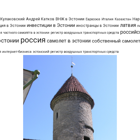
 Кулаковский
Андрей Катков
ВНЖ в Эстонии
Нар
Евросоюз
Италия
Казахстан
латвия
инвестиции в Эстонии
ия в Эстонии
иностранцы в Эстонии
л
российс
я частного самолёта в эстонии
регистр воздушных транспортных средств
россия
эстонии
самолет в эстонии
собственный самолет
я интернет-бизнеса
эстонский регистр воздушных транспортных средств