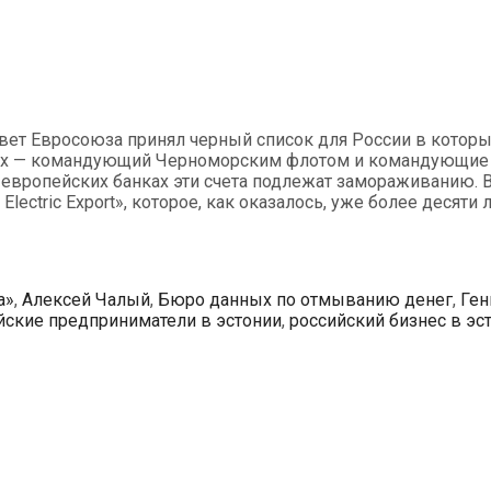
овет Евросоюза принял черный список для России в котор
нных — командующий Черноморским флотом и командующи
в европейских банках эти счета подлежат замораживанию.
Electric Export», которое, как оказалось, уже более деся
a»
,
Алексей Чалый
,
Бюро данных по отмыванию денег
,
Ген
йские предприниматели в эстонии
,
российский бизнес в эс