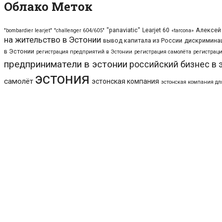
Облако Меток
"panaviatic"
Learjet 60
Алексей
"bombardier learjet"
"challenger 604/605"
«tarcona»
на жительство в Эстонии
вывод капитала из России
дискриминац
в Эстонии
регистрация предприятий в Эстонии
регистрация самолёта
регистраци
предприниматели в эстонии
российский бизнес в 
эстония
самолёт
эстонская компания
эстонская компания дл