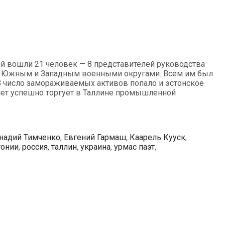
ый вошли 21 человек — 8 представителей руководства
е Южным и Западным военными округами. Всем им был
 В число замораживаемых активов попало и эстонское
ти лет успешно торгует в Таллине промышленной
надий Тимченко
,
Евгений Гармаш
,
Каарель Кууск
,
тонии
,
россия
,
таллин
,
украина
,
урмас паэт
,