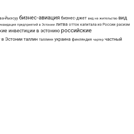
бизнес-авиация
вид
бизнес-джет
ва-Йыэсуу
вид на жительство
литва
отток капитала из России
расизм
иквидация предприятий в Эстонии
российские
кие инвестиции в эстонию
 в Эстонии
таллин
частный
украина
таллинн
финляндия
чартер