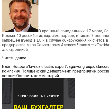
В прошлый понедельник, 17 марта, С
Крыма, 10 российских парламентариев, в также 3 вое
запрещен въезд в ЕС и в случае обнаружения их счетов 
предприятие мэра Севастополя Алексея Чалого — «Tavrida 
электроникой.
Власти
Читать далее
Эстонии
Рубрики
Метки
Блог
,
Новости
"tavrida electric export"
,
«gurvor group»
,
«tarcon
пытаются
компания
,
Полицейский департамент
,
предприятие
,
росси
закрыть
эстония
Оставить комментарий
работающую
в
Таллине
фирму
мэра
Севастополя
Алексея
Чалого