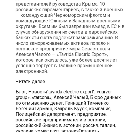
представителей руководства Крыма, 10
российских парламентариев, в также 3 военных
— командующий Черноморским флотом и
командующие Южным и Западным военными
округами. Всем им был запрещен въезд в ЕС и в
случае обнаружения их счетов в европейских
банках эти счета подлежат замораживанию. В
число замораживаемых активов попало и
эстонское предприятие мэра Севастополя
Алексея Чалого — «Tavrida Electric Export»,
которое, как оказалось, уже более десяти лет
успешно торгует в Таллине промышленной
электроникой.
Власти
Читать далее
Эстонии
Рубрики
Метки
Блог
,
Новости
"tavrida electric export"
,
«gurvor
пытаются
group»
,
«tarcona»
,
Алексей Чалый
,
Бюро данных
закрыть
по отмыванию денег
,
Геннадий Тимченко
,
работающую
Евгений Гармаш
,
Каарель Кууск
,
компания
,
в
Полицейский департамент
,
предприятие
,
Таллине
российские предприниматели в эстонии
,
фирму
российский бизнес в эстонии
,
россия
,
таллин
,
мэра
украина
,
урмас паэт
,
эстония
Оставить
Севастополя