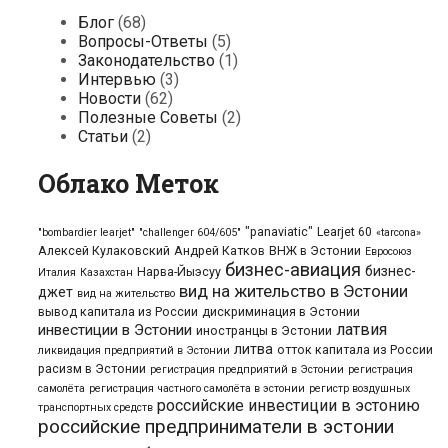
Блог
(68)
Вопросы-Ответы
(5)
Законодательство
(1)
Интервью
(3)
Новости
(62)
Полезные Советы
(2)
Статьи
(2)
Облако Меток
"panaviatic"
Learjet 60
"bombardier learjet"
"challenger 604/605"
«tarcona»
Алексей Кулаковский
Андрей Катков
ВНЖ в Эстонии
Евросоюз
бизнес-авиация
бизнес-
Нарва-Йыэсуу
Италия
Казахстан
вид на жительство в Эстонии
джет
вид на жительство
вывод капитала из России
дискриминация в Эстонии
латвия
инвестиции в Эстонии
иностранцы в Эстонии
литва
отток капитала из России
ликвидация предприятий в Эстонии
расизм в Эстонии
регистрация предприятий в Эстонии
регистрация
самолёта
регистрация частного самолёта в эстонии
регистр воздушных
российские инвестиции в эстонию
транспортных средств
российские предприниматели в эстонии