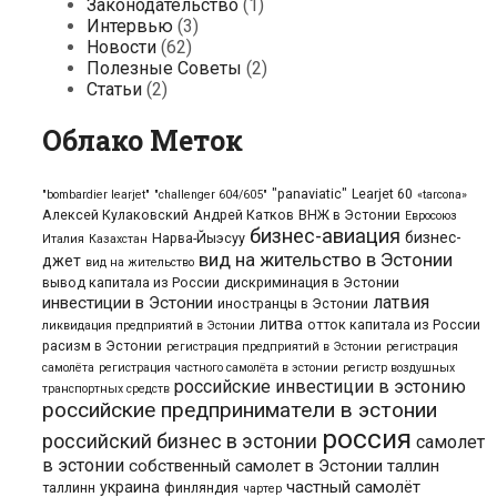
Законодательство
(1)
Интервью
(3)
Новости
(62)
Полезные Советы
(2)
Статьи
(2)
Облако Меток
"panaviatic"
Learjet 60
"bombardier learjet"
"challenger 604/605"
«tarcona»
Алексей Кулаковский
Андрей Катков
ВНЖ в Эстонии
Евросоюз
бизнес-авиация
бизнес-
Нарва-Йыэсуу
Италия
Казахстан
вид на жительство в Эстонии
джет
вид на жительство
вывод капитала из России
дискриминация в Эстонии
латвия
инвестиции в Эстонии
иностранцы в Эстонии
литва
отток капитала из России
ликвидация предприятий в Эстонии
расизм в Эстонии
регистрация предприятий в Эстонии
регистрация
самолёта
регистрация частного самолёта в эстонии
регистр воздушных
российские инвестиции в эстонию
транспортных средств
российские предприниматели в эстонии
россия
российский бизнес в эстонии
самолет
в эстонии
собственный самолет в Эстонии
таллин
частный самолёт
украина
таллинн
финляндия
чартер