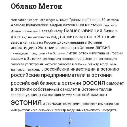
Облако Меток
"panaviatic"
Learjet 60
"bombardier learjet"
"challenger 604/605"
«tarcona»
Алексей Кулаковский
Андрей Катков
ВНЖ в Эстонии
Евросоюз
бизнес-авиация
бизнес-
Нарва-Йыэсуу
Италия
Казахстан
вид на жительство в Эстонии
джет
вид на жительство
вывод капитала из России
дискриминация в Эстонии
латвия
инвестиции в Эстонии
иностранцы в Эстонии
литва
отток капитала из России
ликвидация предприятий в Эстонии
расизм в Эстонии
регистрация предприятий в Эстонии
регистрация
самолёта
регистрация частного самолёта в эстонии
регистр воздушных
российские инвестиции в эстонию
транспортных средств
российские предприниматели в эстонии
россия
российский бизнес в эстонии
самолет
в эстонии
собственный самолет в Эстонии
таллин
частный самолёт
украина
таллинн
финляндия
чартер
эстония
эстонская компания
эстонская компания для
интернет-бизнеса
эстонский регистр воздушных транспортных средств