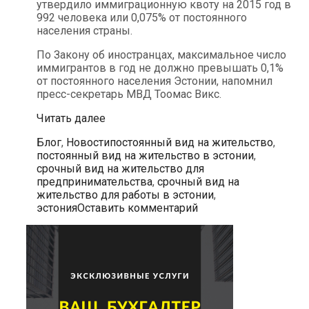
утвердило иммиграционную квоту на 2015 год в
992 человека или 0,075% от постоянного
населения страны.
По Закону об иностранцах, максимальное число
иммигрантов в год не должно превышать 0,1%
от постоянного населения Эстонии, напомнил
пресс-секретарь МВД Тоомас Викс.
В
Читать далее
будущем
Рубрики
Метки
Блог
,
Новости
постоянный вид на жительство
,
году
постоянный вид на жительство в эстонии
,
Эстония
срочный вид на жительство для
может
предпринимательства
,
срочный вид на
принять
жительство для работы в эстонии
,
до
эстония
Оставить комментарий
992
иммигрантов