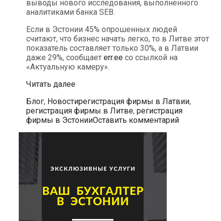
выводы нового исследования, выполненного
аналитиками банка SEB.
Если в Эстонии 45% опрошенных людей
считают, что бизнес начать легко, то в Литве этот
показатель составляет только 30%, а в Латвии
даже 29%, сообщает
err.ee
со ссылкой на
«Актуальную камеру».
В
Читать далее
Эстонии
Рубрики
Метки
Блог
,
Новости
регистрация фирмы в Латвии
,
легче
регистрация фирмы в Литве
,
регистрация
начать
фирмы в Эстонии
Оставить комментарий
бизнес,
чем
в
Литве
и
Латвии