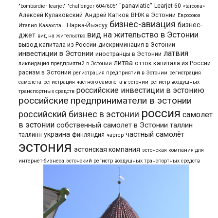
"panaviatic"
Learjet 60
"bombardier learjet"
"challenger 604/605"
«tarcona»
Алексей Кулаковский
Андрей Катков
ВНЖ в Эстонии
Евросоюз
бизнес-авиация
бизнес-
Нарва-Йыэсуу
Италия
Казахстан
вид на жительство в Эстонии
джет
вид на жительство
вывод капитала из России
дискриминация в Эстонии
латвия
инвестиции в Эстонии
иностранцы в Эстонии
литва
отток капитала из России
ликвидация предприятий в Эстонии
расизм в Эстонии
регистрация предприятий в Эстонии
регистрация
самолёта
регистрация частного самолёта в эстонии
регистр воздушных
российские инвестиции в эстонию
транспортных средств
российские предприниматели в эстонии
россия
российский бизнес в эстонии
самолет
в эстонии
собственный самолет в Эстонии
таллин
частный самолёт
украина
таллинн
финляндия
чартер
эстония
эстонская компания
эстонская компания для
интернет-бизнеса
эстонский регистр воздушных транспортных средств