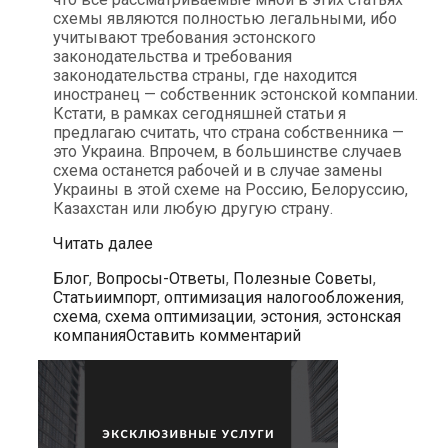
схемы являются полностью легальными, ибо
учитывают требования эстонского
законодательства и требования
законодательства страны, где находится
иностранец — собственник эстонской компании.
Кстати, в рамках сегодняшней статьи я
предлагаю считать, что страна собственника —
это Украина. Впрочем, в большинстве случаев
схема останется рабочей и в случае замены
Украины в этой схеме на Россию, Белоруссию,
Казахстан или любую другую страну.
О
Читать далее
плюсах
Рубрики
Блог
,
Вопросы-Ответы
,
Полезные Советы
,
использования
Метки
Статьи
импорт
,
оптимизация налогообложения
,
собственной
схема
,
схема оптимизации
,
эстония
,
эстонская
эстонской
компания
Оставить комментарий
компании
при
импортных
схемах