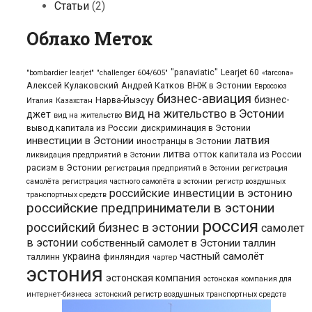
Статьи
(2)
Облако Меток
"panaviatic"
Learjet 60
"bombardier learjet"
"challenger 604/605"
«tarcona»
Алексей Кулаковский
Андрей Катков
ВНЖ в Эстонии
Евросоюз
бизнес-авиация
бизнес-
Нарва-Йыэсуу
Италия
Казахстан
вид на жительство в Эстонии
джет
вид на жительство
вывод капитала из России
дискриминация в Эстонии
латвия
инвестиции в Эстонии
иностранцы в Эстонии
литва
отток капитала из России
ликвидация предприятий в Эстонии
расизм в Эстонии
регистрация предприятий в Эстонии
регистрация
самолёта
регистрация частного самолёта в эстонии
регистр воздушных
российские инвестиции в эстонию
транспортных средств
российские предприниматели в эстонии
россия
российский бизнес в эстонии
самолет
в эстонии
собственный самолет в Эстонии
таллин
частный самолёт
украина
таллинн
финляндия
чартер
эстония
эстонская компания
эстонская компания для
интернет-бизнеса
эстонский регистр воздушных транспортных средств