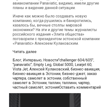
авиакомпании Panaviatic, видимо, имели другие
планы и видение данной ситуации.
Иначе как можно было создавать новую
компанию, когда рушились и банкротились,
казалось бы, вечные столпы мировой
экономики? На эти и другие темы журналисты
российского издания «Элита общества»
поговорили с президентом эстонской компании
«Panaviatic» Алексеем Кулаковским.
Алексей
Читать далее
Кулаковский:
Рубрики
Метки
Блог
,
Интервью
,
Новости
"challenger 604/605"
,
«Готовы
"panaviatic"
,
Empty Leg
,
Global 5000
,
Learjet 60
,
предложить
Vista Jet
,
Алексей Кулаковский
,
бизнес-авиация
,
подходящую
бизнес-авиация в Эстонии
,
бизнес-джет
,
заказ
цену
чартера
,
самолет в эстонии
,
собственный
нашим
самолет в Эстонии
,
таллин
,
таллинн
,
чартер
,
клиентам,
частный самолёт
,
эстония
Оставить комментарий
стараясь
сократить
их
расходы»