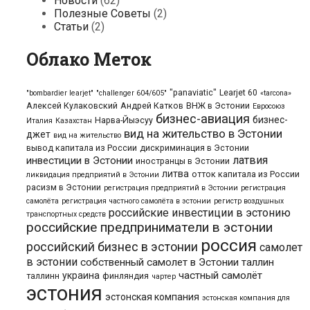
Новости
(62)
Полезные Советы
(2)
Статьи
(2)
Облако Меток
"panaviatic"
Learjet 60
"bombardier learjet"
"challenger 604/605"
«tarcona»
Алексей Кулаковский
Андрей Катков
ВНЖ в Эстонии
Евросоюз
бизнес-авиация
бизнес-
Нарва-Йыэсуу
Италия
Казахстан
вид на жительство в Эстонии
джет
вид на жительство
вывод капитала из России
дискриминация в Эстонии
латвия
инвестиции в Эстонии
иностранцы в Эстонии
литва
отток капитала из России
ликвидация предприятий в Эстонии
расизм в Эстонии
регистрация предприятий в Эстонии
регистрация
самолёта
регистрация частного самолёта в эстонии
регистр воздушных
российские инвестиции в эстонию
транспортных средств
российские предприниматели в эстонии
россия
российский бизнес в эстонии
самолет
в эстонии
собственный самолет в Эстонии
таллин
частный самолёт
украина
таллинн
финляндия
чартер
эстония
эстонская компания
эстонская компания для