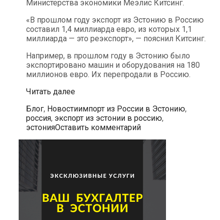
Министерства экономики Меэлис Китсинг.
«В прошлом году экспорт из Эстонию в Россию
составил 1,4 миллиарда евро, из которых 1,1
миллиарда — это реэкспорт», — пояснил Китсинг.
Например, в прошлом году в Эстонию было
экспортировано машин и оборудования на 180
миллионов евро. Их перепродали в Россию.
Львиную
Читать далее
долю
Рубрики
Метки
Блог
,
Новости
импорт из России в Эстонию
,
экспорта
россия
,
экспорт из эстонии в россию
,
Эстонии
эстония
Оставить комментарий
в
Россию
составляет
реэкспорт