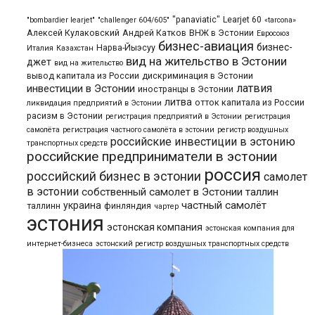
"panaviatic"
Learjet 60
"bombardier learjet"
"challenger 604/605"
«tarcona»
Алексей Кулаковский
Андрей Катков
ВНЖ в Эстонии
Евросоюз
бизнес-авиация
бизнес-
Нарва-Йыэсуу
Италия
Казахстан
вид на жительство в Эстонии
джет
вид на жительство
вывод капитала из России
дискриминация в Эстонии
латвия
инвестиции в Эстонии
иностранцы в Эстонии
литва
отток капитала из России
ликвидация предприятий в Эстонии
расизм в Эстонии
регистрация предприятий в Эстонии
регистрация
самолёта
регистрация частного самолёта в эстонии
регистр воздушных
российские инвестиции в эстонию
транспортных средств
российские предприниматели в эстонии
россия
российский бизнес в эстонии
самолет
в эстонии
собственный самолет в Эстонии
таллин
частный самолёт
украина
таллинн
финляндия
чартер
эстония
эстонская компания
эстонская компания для
интернет-бизнеса
эстонский регистр воздушных транспортных средств