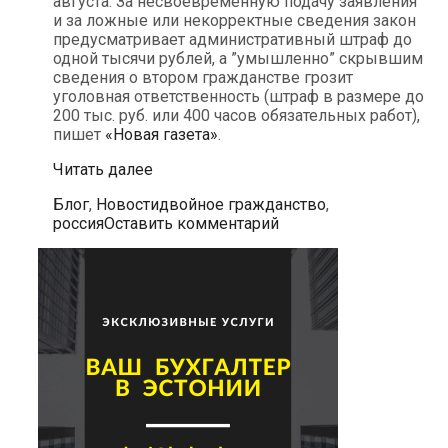
августа. За несвоевременную подачу заявления
и за ложные или некорректные сведения закон
предусматривает административный штраф до
одной тысячи рублей, а ”умышленно” скрывшим
сведения о втором гражданстве грозит
уголовная ответственность (штраф в размере до
200 тыс. руб. или 400 часов обязательных работ),
пишет
«Новая газета»
.
Более
Читать далее
40
Рубрики
Метки
Блог
,
Новости
двойное гражданство
,
тысяч
россия
Оставить комментарий
россиян
оштрафованы
за
двойное
гражданство