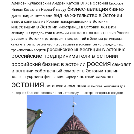
Алексей Кулаковский
Андрей Катков
ВНЖ в Эстонии
Евросоюз
бизнес-авиация
бизнес-
Нарва-Йыэсуу
Италия
Казахстан
вид на жительство в Эстонии
джет
вид на жительство
вывод капитала из России
дискриминация в Эстонии
латвия
инвестиции в Эстонии
иностранцы в Эстонии
литва
отток капитала из России
ликвидация предприятий в Эстонии
расизм в Эстонии
регистрация предприятий в Эстонии
регистрация
самолёта
регистрация частного самолёта в эстонии
регистр воздушных
российские инвестиции в эстонию
транспортных средств
российские предприниматели в эстонии
россия
российский бизнес в эстонии
самолет
в эстонии
собственный самолет в Эстонии
таллин
частный самолёт
украина
таллинн
финляндия
чартер
эстония
эстонская компания
эстонская компания для
интернет-бизнеса
эстонский регистр воздушных транспортных средств